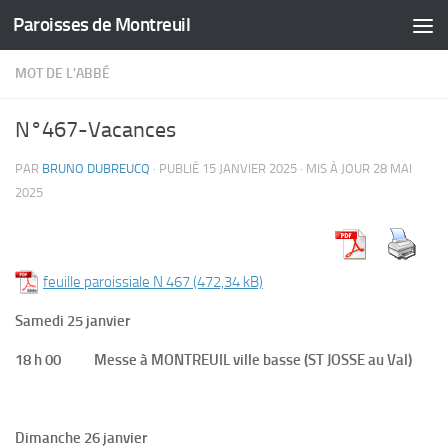
Paroisses de Montreuil
Skip to content
MOT DE L'ABBÉ
N°467-Vacances
PAR
BRUNO DUBREUCQ
· PUBLIÉ
15 JANVIER 2025
· MIS À JOUR
28 MAI
2025
feuille paroissiale N 467
Samedi 25 janvier
18 h 00 Messe à MONTREUIL ville basse (ST JOSSE au Val)
Dimanche 26 janvier