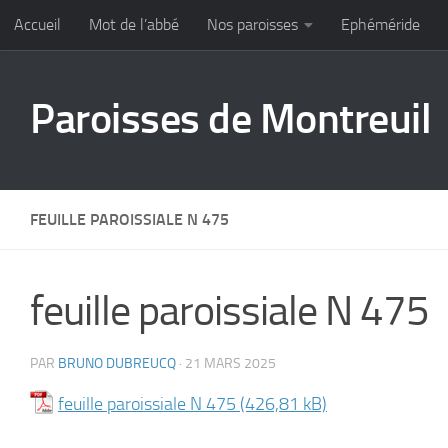
Accueil
Mot de l’abbé
Nos paroisses
Ephéméride
Skip to content
Paroisses de Montreuil
FEUILLE PAROISSIALE N 475
feuille paroissiale N 475
PAR
BRUNO DUBREUCQ
·
21 MARS 2025
feuille paroissiale N 475