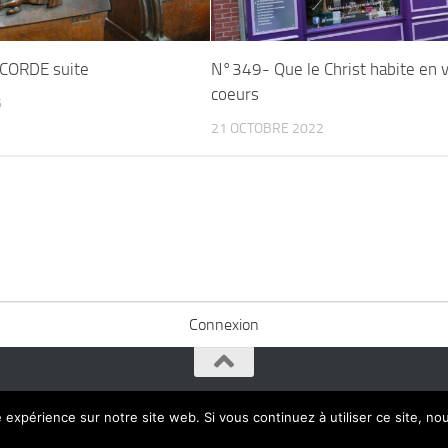
CORDE suite
N°349- Que le Christ habite en 
coeurs
6
21 OCTOBRE 2022
Connexion
e expérience sur notre site web. Si vous continuez à utiliser ce site, n