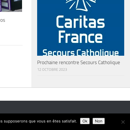
vos
Prochaine rencontre Secours Catholique
12 OCTOBRE 2023
ous supposerons que vous en êtes satisfait.
Ok
Non