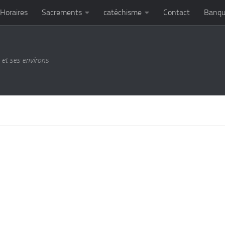
Horaires
Sacrements
catéchisme
Contact
Banqu
et ses environs