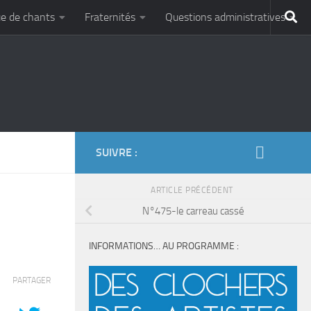
e de chants
Fraternités
Questions administratives
SUIVRE :
ARTICLE PRÉCÉDENT
N°475-le carreau cassé
INFORMATIONS… AU PROGRAMME :
PARTAGER