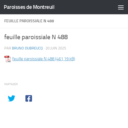
Paroisses de Montreuil
Skip to content
FEUILLE PAROISSIALE N 488
feuille paroissiale N 488
PAR
BRUNO DUBREUCQ
·
20 JUIN 2025
feuille paroissiale N 488
PARTAGER