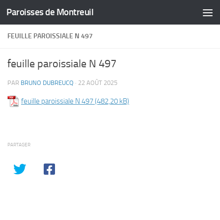
Paroisses de Montreuil
Skip to content
FEUILLE PAROISSIALE N 497
feuille paroissiale N 497
PAR
BRUNO DUBREUCQ
·
22 AOÛT 2025
feuille paroissiale N 497
PARTAGER