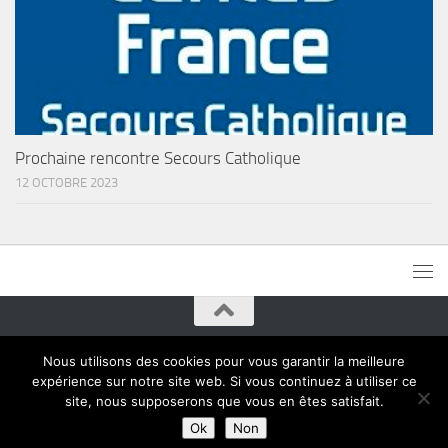
Prochaine rencontre Secours Catholique
12 OCTOBRE 2023
Paroisses de Montreuil © 2015. Tous droits réservés
Nous utilisons des cookies pour vous garantir la meilleure
expérience sur notre site web. Si vous continuez à utiliser ce
site, nous supposerons que vous en êtes satisfait.
Ok
Non