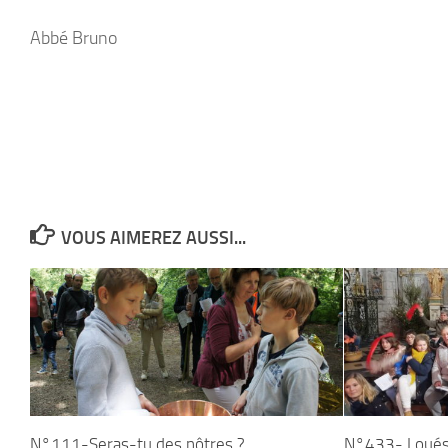
Abbé Bruno
VOUS AIMEREZ AUSSI...
N°111-Seras-tu des nôtres ?
N°433- Loués s