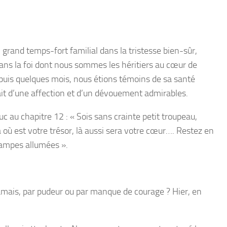
un grand temps-fort familial dans la tristesse bien-sûr,
ans la foi dont nous sommes les héritiers au cœur de
depuis quelques mois, nous étions témoins de sa santé
rait d’une affection et d’un dévouement admirables.
Luc au chapitre 12 :
« Sois sans crainte petit troupeau,
ù est votre trésor, là aussi sera votre cœur…. Restez en
 lampes allumées ».
amais, par pudeur ou par manque de courage ? Hier, en