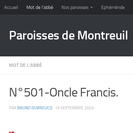
Accueil
Mot de l’abbé
Nos paroisses
Ephéméride
Skip to content
Paroisses de Montreuil
MOT DE L'ABBÉ
N°501-Oncle Francis.
PAR
BRUNO DUBREUCQ
·
19 SEPTEMBRE 2025