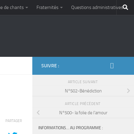
e de chants
Fraternités
Questions administratives
SUIVRE :
ARTICLE SUIVANT
N°502-Bénédiction
ARTICLE PRÉCÉDENT
N°500- la folie de l’amour
PARTAGER
INFORMATIONS… AU PROGRAMME :