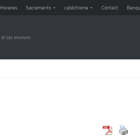
Horaires
Sacrements
catéchisme
Contact
Banqu
et ses environs