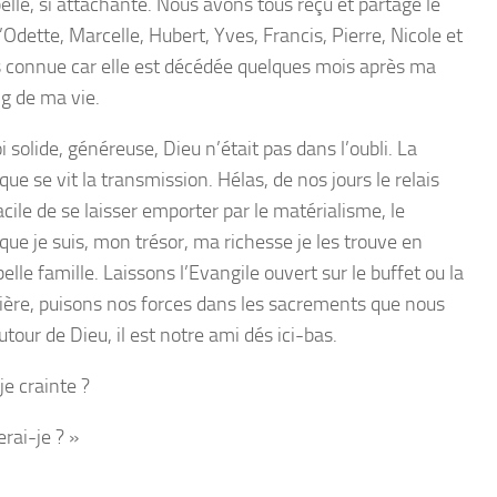
lle, si attachante. Nous avons tous reçu et partagé le
’Odette, Marcelle, Hubert, Yves, Francis, Pierre, Nicole et
as connue car elle est décédée quelques mois après ma
ng de ma vie.
 solide, généreuse, Dieu n’était pas dans l’oubli. La
que se vit la transmission. Hélas, de nos jours le relais
facile de se laisser emporter par le matérialisme, le
que je suis, mon trésor, ma richesse je les trouve en
belle famille. Laissons l’Evangile ouvert sur le buffet ou la
prière, puisons nos forces dans les sacrements que nous
utour de Dieu, il est notre ami dés ici-bas.
je crainte ?
rai-je ? »