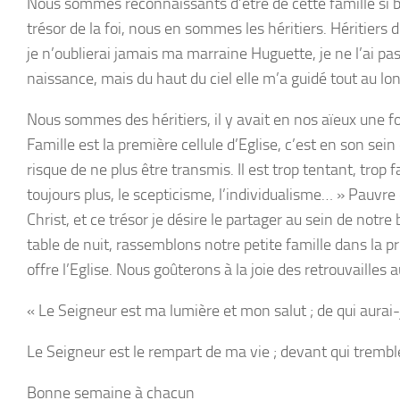
Nous sommes reconnaissants d’être de cette famille si be
trésor de la foi, nous en sommes les héritiers. Héritiers d
je n’oublierai jamais ma marraine Huguette, je ne l’ai p
naissance, mais du haut du ciel elle m’a guidé tout au lo
Nous sommes des héritiers, il y avait en nos aïeux une foi
Famille est la première cellule d’Eglise, c’est en son sein 
risque de ne plus être transmis. Il est trop tentant, trop 
toujours plus, le scepticisme, l’individualisme… » Pauvre 
Christ, et ce trésor je désire le partager au sein de notre 
table de nuit, rassemblons notre petite famille dans la 
offre l’Eglise. Nous goûterons à la joie des retrouvailles a
« Le Seigneur est ma lumière et mon salut ; de qui aurai-
Le Seigneur est le rempart de ma vie ; devant qui tremble
Bonne semaine à chacun