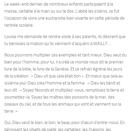
Le week-end dernier de nombreux enfants participaient à la
messe, cartable à la main ou sur le dos. L’abbé les a bénis, ce fut
l’occasion de vivre une eucharistie bien vivante en cette période de
rentrée scolaire.
Louise me demande de rendre visite à ses parents, ils désirent que
tu bénisses la maison qu’ils viennent d’acquérir à WAILLY….
Nous pourrions multiplier ces exemples et tant mieux. Dieu veut du
bien pour l’homme, pour lui, il a créé ce monde nous dit le premier
livre de la bible, le livre de la Genèse. Et ce refrain égrène les jours
de la création : «
Dieu vit que cela était bon
». Et mieux que cela au
sixième jour Dieu créa l’homme et la femme : «
Dieu les bénit et
leur dit : « Soyez féconds et multipliez-vous, remplissez la terre et
soumettez-la. Soyez les maîtres des poissons de la mer, des
oiseaux du ciel, et de tous les animaux qui vont et viennent sur la
terre
. »
Oui, Dieu veut le bien, le bon, le beau pour chacun d’entre-nous. En
bénissant les objets de piété, les cartables, les maisons, les