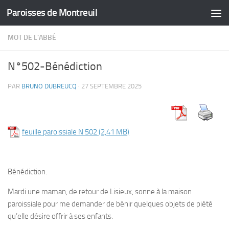
Paroisses de Montreuil
Skip to content
MOT DE L'ABBÉ
N°502-Bénédiction
PAR
BRUNO DUBREUCQ
·
27 SEPTEMBRE 2025
feuille paroissiale N 502
Bénédiction.
Mardi une maman, de retour de Lisieux, sonne à la maison
paroissiale pour me demander de bénir quelques objets de piété
qu’elle désire offrir à ses enfants.