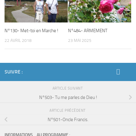
N°130- Met-toi en Marche !
N°484- ARMEMENT
22 AVRIL 2018
23 MAI 2025
SUIVRE :
ARTICLE SUIVANT
N°503- Tu me parles de Dieu !
ARTICLE PRÉCÉDENT
N°501-Oncle Francis.
INFORMATIONS… AU PROGRAMME :