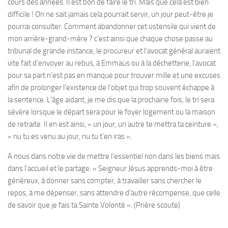
cours des années. Il est bon de faire le tri. Mais que cela est bien
difficile ! On ne sait jamais cela pourrait servir, un jour peut-être je
pourrai consulter. Comment abandonner cet ustensile qui vient de
mon arrière-grand-mère ? c’est ainsi que chaque chose passe au
tribunal de grande instance, le procureur et l’avocat général auraient
vite fait d’envoyer au rebus, à Emmaüs ou à la déchetterie, l’avocat
pour sa part n’est pas en manque pour trouver mille et une excuses
afin de prolonger l’existence de l’objet qui trop souvent échappe à
la sentence. L’âge aidant, je me dis que la prochaine fois, le tri sera
sévère lorsque le départ sera pour le foyer logement ou la maison
de retraite. Il en est ainsi, « un jour, un autre te mettra ta ceinture »,
« nu tu es venu au jour, nu tu t’en iras ».
A nous dans notre vie de mettre l’essentiel non dans les biens mais
dans l’accueil et le partage. « Seigneur Jésus apprends-moi à être
généreux, à donner sans compter, à travailler sans chercher le
repos, à me dépenser, sans attendre d’autre récompense, que celle
de savoir que je fais ta Sainte Volonté ». (Prière scoute)