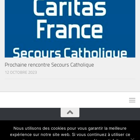
Prochaine rencontre Secours Catholique
12 OCTOBRE 2023
Paroisses de Montreuil © 2015. Tous droits réservés
Nous utilisons des cookies pour vous garantir la meilleure
expérience sur notre site web. Si vous continuez à utiliser ce