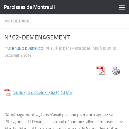
Paroisses de Montreuil
Skip to content
MOT DE L'ABBÉ
N°62-DEMENAGEMENT
PAR
BRUNO DUBREUCQ
· PUBLIÉ
10 DÉCEMBRE 2016
· MIS À JOUR
10
DÉCEMBRE 2016
feuille-paroissiale-n-62
Déménagement.
« Jésus n’avait pas une pierre où reposer sa
tête », nous dit l’Evangile. Il aimait néanmoins aller se reposer chez
Marthe, Marie et Lazare ou dans la maison de Simon Pierre, il ne