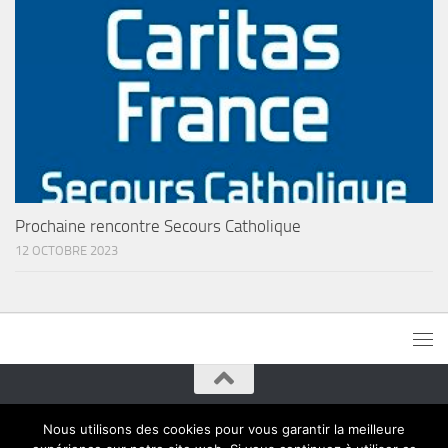
Prochaine rencontre Secours Catholique
12 OCTOBRE 2023
Paroisses de Montreuil © 2015. Tous droits réservés
Nous utilisons des cookies pour vous garantir la meilleure