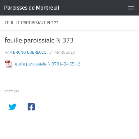
Paroisses de Montreuil
Skip to content
FEUILLE PAROISSIALE N 373
feuille paroissiale N 373
PAR
BRUNO DUBREUCQ
·
31 MARS 2023
feuille paroissiale N 373
PARTAGER