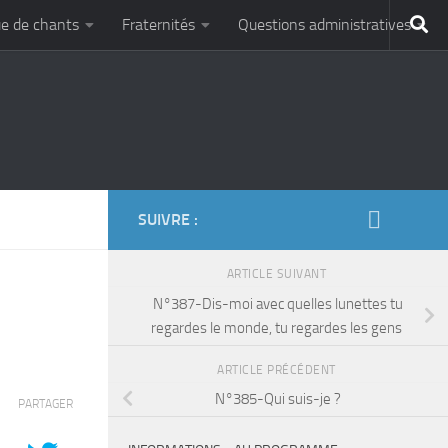
e de chants
Fraternités
Questions administratives
SUIVRE :
ARTICLE SUIVANT
N°387-Dis-moi avec quelles lunettes tu
regardes le monde, tu regardes les gens
ARTICLE PRÉCÉDENT
N°385-Qui suis-je ?
PARTAGER