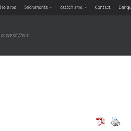
Horaires
Sacrements
catéchisme
Contact
Banqu
et ses environs