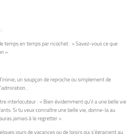
 :
de temps en temps par ricochet : « Savez-vous ce que
on ».
 d’ironie, un soupçon de reproche ou simplement de
 d’admiration…
tre interlocuteur : « Bien évidemment qu’il a une belle vie
fants. Si tu veux connaître une belle vie, donne-la au
uras jamais à le regretter ».
uelques jours de vacances ou de loisirs qui s’égrainent au