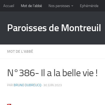
Accueil
Mot de l’abbé
Nos paroisses
Ephéméride
Skip to content
Paroisses de Montreuil
MOT DE L'ABBÉ
N°386- Il a la belle vie !
PAR
BRUNO DUBREUCQ
·
30 JUIN 2023