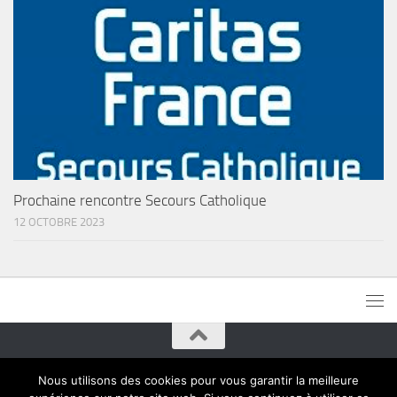
Prochaine rencontre Secours Catholique
12 OCTOBRE 2023
Paroisses de Montreuil © 2015. Tous droits réservés
Nous utilisons des cookies pour vous garantir la meilleure