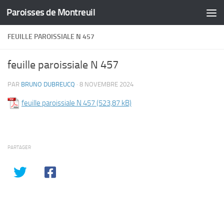
Paroisses de Montreuil
Skip to content
FEUILLE PAROISSIALE N 457
feuille paroissiale N 457
PAR
BRUNO DUBREUCQ
·
8 NOVEMBRE 2024
feuille paroissiale N 457
PARTAGER