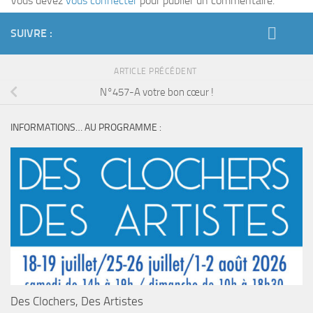
Vous devez
vous connecter
pour publier un commentaire.
SUIVRE :
ARTICLE PRÉCÉDENT
N°457-A votre bon cœur !
INFORMATIONS… AU PROGRAMME :
Des Clochers, Des Artistes