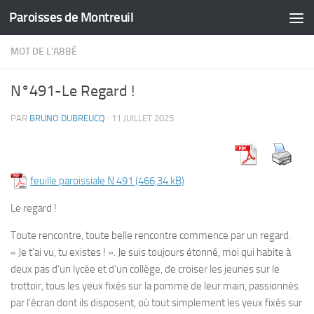
Paroisses de Montreuil
Skip to content
MOT DE L'ABBÉ
N°491-Le Regard !
PAR
BRUNO DUBREUCQ
·
11 JUILLET 2025
feuille paroissiale N 491
Le regard !
Toute rencontre, toute belle rencontre commence par un regard.
« Je t’ai vu, tu existes ! ». Je suis toujours étonné, moi qui habite à
deux pas d’un lycée et d’un collège, de croiser les jeunes sur le
trottoir, tous les yeux fixés sur la pomme de leur main, passionnés
par l’écran dont ils disposent, où tout simplement les yeux fixés sur