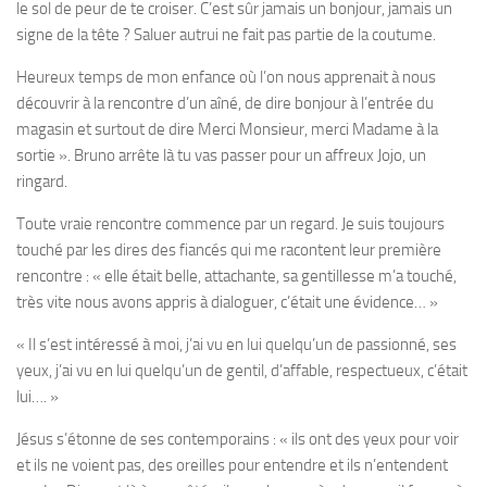
le sol de peur de te croiser. C’est sûr jamais un bonjour, jamais un
signe de la tête ? Saluer autrui ne fait pas partie de la coutume.
Heureux temps de mon enfance où l’on nous apprenait à nous
découvrir à la rencontre d’un aîné, de dire bonjour à l’entrée du
magasin et surtout de dire Merci Monsieur, merci Madame à la
sortie ». Bruno arrête là tu vas passer pour un affreux Jojo, un
ringard.
Toute vraie rencontre commence par un regard. Je suis toujours
touché par les dires des fiancés qui me racontent leur première
rencontre : « elle était belle, attachante, sa gentillesse m’a touché,
très vite nous avons appris à dialoguer, c’était une évidence… »
« Il s’est intéressé à moi, j’ai vu en lui quelqu’un de passionné, ses
yeux, j’ai vu en lui quelqu’un de gentil, d’affable, respectueux, c’était
lui…. »
Jésus s’étonne de ses contemporains : « ils ont des yeux pour voir
et ils ne voient pas, des oreilles pour entendre et ils n’entendent