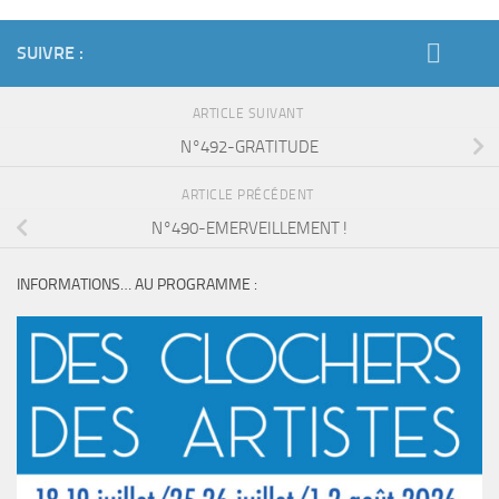
SUIVRE :
ARTICLE SUIVANT
N°492-GRATITUDE
ARTICLE PRÉCÉDENT
N°490-EMERVEILLEMENT !
INFORMATIONS… AU PROGRAMME :