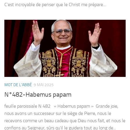
C’est incroyable de penser que le Christ me prépare...
MOT DE L'ABBÉ
9 MAI 2025
N°482-Habemus papam
feuille paroissiale N 482 « Habemus papam » Grande joie,
nous avons un successeur sur le siège de Pierre, nous le
recevons comme un beau cadeau que Dieu nous fait, et nous le
confions au Seigneur, sûrs qu’il le guidera tout au long de...