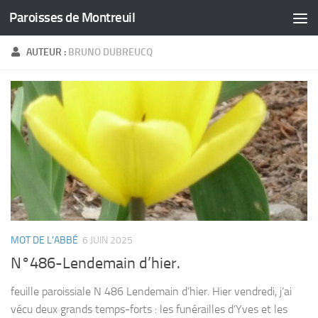
Paroisses de Montreuil
Skip to content
AUTEUR :
BRUNO DUBREUCQ
MOT DE L'ABBÉ
6 JUIN 2025
N°486-Lendemain d’hier.
feuille paroissiale N 486 Lendemain d’hier. Hier vendredi, j’ai
vécu deux grands temps-forts : les funérailles d’Yves et les