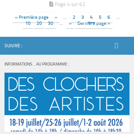
Page 4 sur 62
« Première page
«
…
2
3
4
5
6
…
10
20
30
…
»
Dernière page »
SUIVRE :
INFORMATIONS… AU PROGRAMME :