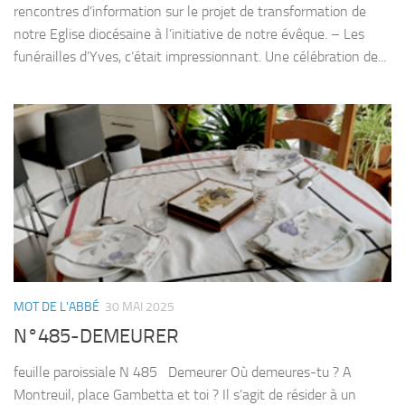
rencontres d’information sur le projet de transformation de
notre Eglise diocésaine à l’initiative de notre évêque. – Les
funérailles d’Yves, c’était impressionnant. Une célébration de...
MOT DE L'ABBÉ
30 MAI 2025
N°485-DEMEURER
feuille paroissiale N 485 Demeurer Où demeures-tu ? A
Montreuil, place Gambetta et toi ? Il s’agit de résider à un